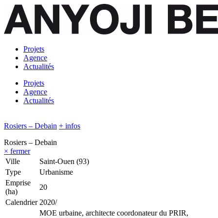
Projets
Agence
Actualités
Projets
Agence
Actualités
Rosiers – Debain
+ infos
Rosiers – Debain
× fermer
Ville
Saint-Ouen (93)
Type
Urbanisme
Emprise
20
(ha)
Calendrier
2020/
MOE urbaine, architecte coordonateur du PRIR,